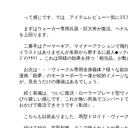
　　って感じです。では、アイテムレビュー一気に15
　　まずはウォーカー専用兵器・巨大斧が復活。ペナル
　を上回ります。

　　二番手はアーマーギア。マイナーアクションで飛行
　イラストはありませんが名前から察するに超人●ック
　ｺﾞﾒﾝﾅｻｲ）。これは同様の効果を持つ「相当品」が
　　お次は・・・ヴィークル専用全身義体？様々な副次
　漫画「銃夢」のモーターボーラー達が絵的イメージな
　が、見合うだけの価値はあるでしょう。

　　続く装備は、ついに復活・ローラーブレード型ヴィ
　ぴり嬉しい感じです。これが無い所為でコンバートで
　おかげで復活できそうです（私信）。

　　こちらも以前ありました、馬型ドロイド・ヴィーク
　　続けて紹介、装甲列車。どこで使うねんとか思った