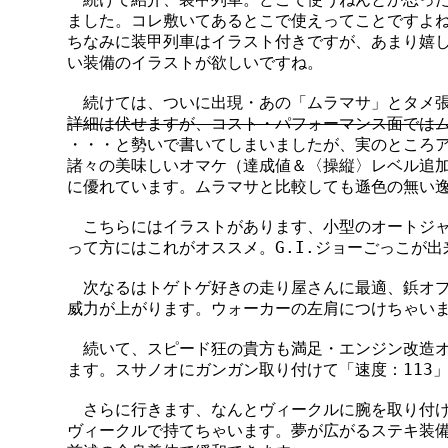
　ました。コレ敷いてあるとこで使えってことですよね
　ちなみに装甲列車はイラスト付きですが、あまり嬉し
　い装備のイラストが欲しいですね。

　　続けては、ついに出現・あの「ムラマサ」とタメ張
詳細は伏せますが、コスト・パフォーマンス面では
　・・・と勢いで書いてしまいましたが、実のところア
　諸々の美味しいオマケ（達成値＆〈操縦〉レベル追加
　に優れています。ムラマサと比較しても遜色の無い逸
　　こちらにはイラストがあります、小型のオートジャ
　って方にはこれがオススメ。G.I.ジョーごっこが出
　　次なるはトゲトゲ好きの走り屋さんに最適、鋲オプ
　威力が上がります。ウォーカーの左肩につけちゃいま
　　続いて、スピード狂の貴方も満足・エンジン改造オ
　ます。スサノオにガンガン取り付けて「速度：113」
　　さらに行きます、なんとヴィークルに腕を取り付け
　ヴィークルで持てちゃいます。夢が広がるステキ装備