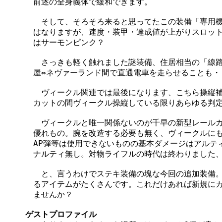
　前述の全身義体で緩和できます。

　　そして、そろそろ来ると思ってたこの装備「専用機
　はなりますが、速度・装甲・達成値が上がりスロット
　はサーモンピンク？

　　さっきも軽く触れました謎装備、住居相当の「線路
　屋⇔ネヴァーランド間で直通電車を走らせることも・・
　　ヴィークル関連では最後になります、こちら操縦補
　カットの間ヴィークル操縦している限りあらゆる判定
　　ヴィークルと唯一関係ないのが千早の新型レールガ
　優れもの。腕を改造する必要も無く、ヴィークルにも
　AP弾等は使用できないものの基本ダメージはアルテ
　ナルティ無し。対物ライフルの時代は終わりました、
　　と、言うわけでステキ装備の塊な今回の追加装備。
　るアイテムがたくさんです。これだけあれば新規にカ
　ませんか？

ゲストプロファイル