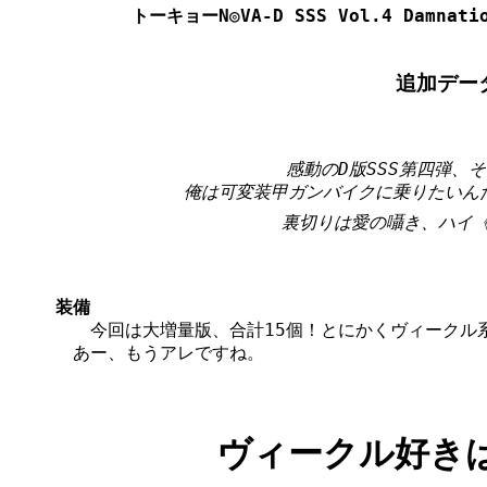
トーキョーN◎VA-D SSS Vol.4 Damna
追加デー
感動のD版SSS第四弾、そ
俺は可変装甲ガンバイクに乗りたいんだ
裏切りは愛の囁き、ハイ
装備
　　今回は大増量版、合計15個！とにかくヴィークル
　あー、もうアレですね。

ヴィークル好き