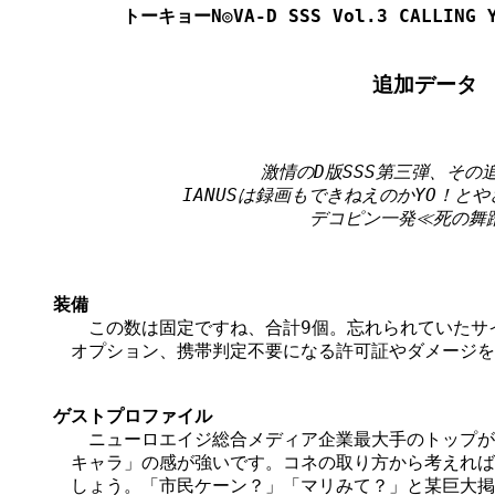
トーキョーN◎VA-D SSS Vol.3 CALLI
追加データ
激情のD版SSS第三弾、その追
IANUSは録画もできねえのかYO！とや
装備

　　この数は固定ですね、合計9個。忘れられていたサ
　オプション、携帯判定不要になる許可証やダメージを
ゲストプロファイル

　　ニューロエイジ総合メディア企業最大手のトップが
　キャラ」の感が強いです。コネの取り方から考えれば
　しょう。「市民ケーン？」「マリみて？」と某巨大掲