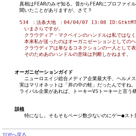
　真相はFEARのみぞ知る。昔からFEARにプロファイ
　聞いたことがありますが、さて？

　534 ：法条大地 ：04/04/07 13:08 ID:GtktMT
　　いまさらですが。

　　クラウディア・マクベインのハンドルは私ではなくF
　　本来私が送ったのはオーガニゼーションとしてのヘ
　　クラウディアは単なるコネクションの一人として表
　　そのためあのハンドルの意味は判断しかねます。

オーガニゼーションガイド

　　ニューロエイジ総合メディア企業最大手、ヘルメス
　実はマリオネットは「井の中の蛙」だったんですね。
　ライバル企業があれば、トーキーVSトーキーと言う構
誤植

　　特になし。そもそもページ数少ないのにゲー●スト
TOPへ戻る