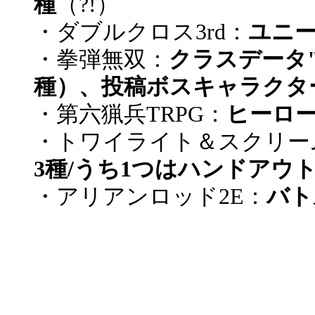
種
（?!）
・ダブルクロス3rd：
ユニー
・拳弾無双：
クラスデータ"
種）、投稿ボスキャラクタ
・第六猟兵TRPG：
ヒーロ
・トワイライト＆スクリー
3種/うち1つはハンドアウ
・アリアンロッド2E：
バト