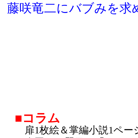
藤咲竜二にバブみを求
■コラム
扉1枚絵＆掌編小説1ペー