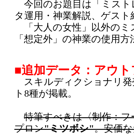
今回のお題目は「ミスト
タ運用・神業解説、ゲスト
「大人の女性」以外のミ
「想定外」の神業の使用方
■追加データ：アウト
スキルディクショナリ発
ト8種が掲載。
特筆すべきは〈制作：フ
プロン
"ミツボシ"
。安価な