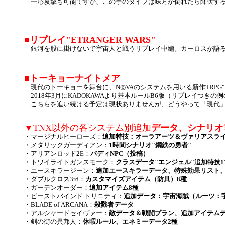
一応攻撃も可能ですが、この手のタイプは味方が倒れたら降伏する
■リプレイ"ETRANGER WARS"
銀河を股に掛けないで宇宙人と戦うリプレイ中編。カーロスが語る
■トーキョーナイトメア
現代のトーキョーを舞台に、N◎VAのシステムを用いる新作TRPG
2018年3月にKADOKAWAより基本ルールB6版（リプレイつ
こちらを追い続ける予定は現状ありませんが、どうやって「現代」
▼TNX以外の各システム別追加
データ、シナリオ
・マージナルヒーローズ：
追加特技：オーラアーツ＆ヴァリアスライフ
・メタリックガーディアン：
1時間シナリオ"鋼鉄の勇者"
・アリアンロッド2E：
バディNPC（投稿）
・トワイライトガンスモーク：
クラスデータ"エンジェル"追加特技1
・エースキラージーン：
追加エースキラーデータ、特殊効果リスト、
・ダブルクロス3rd：
カスタマイズアイテム（防具）8種
・ガーデンオーダー：
追加アイテム8種
・ビーストバインド トリニティ：
追加データ：宇宙海賊（ルーツ：宇
・BLADE of ARCANA：
殺戮者データ
・アルシャードセイヴァー：
敵データ＆戦闘プラン、追加アイテムデ
・剣の街の異邦人：
休暇ルール、エネミーデータ2種