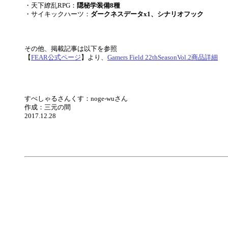
・天下繚乱RPG：
隠秘学装備8種
・サイキックハーツ：
ダークネスデータx1、シナリオフック
その他、掲載記事は以下を参照
【
FEAR公式ページ
】より、
Gamers Field 22thSeasonVol.2商品詳細
すぺしゃるさんくす：noge-wuさん
作成：三元の間
2017.12.28