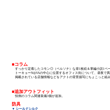
■コラム
すっかり定着したコモン◎（ペルソナ）な扉1枚絵＆掌編小説1ペ
トーキョーN◎VAの中心に位置するオフィス街について、昼夜で
掲載されている店舗情報などをアクトの背景描写にちょこっと組み
■追加アウトフィット
恒例のコラム関連装備3個が追加。
防具
▼ シールドシルク