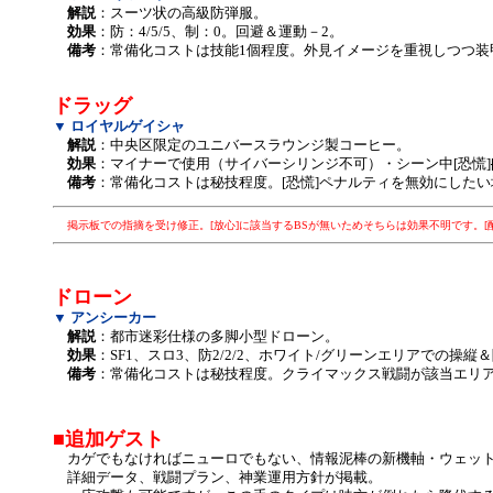
解説
：スーツ状の高級防弾服。
効果
：防：4/5/5、制：0。回避＆運動－2。
備考
：常備化コストは技能1個程度。外見イメージを重視しつつ
ドラッグ
▼ ロイヤルゲイシャ
解説
：中央区限定のユニバースラウンジ製コーヒー。
効果
：マイナーで使用（サイバーシリンジ不可）・シーン中[恐慌]
備考
：常備化コストは秘技程度。[恐慌]ペナルティを無効にした
掲示板での指摘を受け修正。[放心]に該当するBSが無いためそちらは効果不明です。[酩
ドローン
▼ アンシーカー
解説
：都市迷彩仕様の多脚小型ドローン。
効果
：SF1、スロ3、防2/2/2、ホワイト/グリーンエリアでの操
備考
：常備化コストは秘技程度。クライマックス戦闘が該当エリ
■追加ゲスト
カゲでもなければニューロでもない、情報泥棒の新機軸・ウェット
詳細データ、戦闘プラン、神業運用方針が掲載。