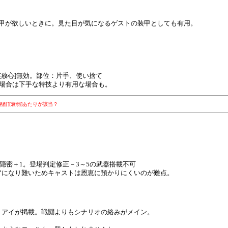
装甲が欲しいときに。見た目が気になるゲストの装甲としても有用。
[放心]
無効。部位：片手、使い捨て
い場合は下手な特技より有用な場合も。
酊][衰弱]あたりが該当？
縦＆隠密＋1。登場判定修正－3～5の武器搭載不可
アになり難いためキャストは恩恵に預かりにくいのが難点。
アイが掲載。戦闘よりもシナリオの絡みがメイン。