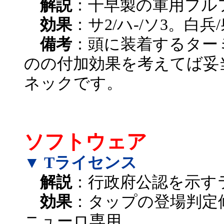
解説
：千早製の軍用フル
効果
：サ2/ハ-/ソ3。白兵
備考
：頭に装着するター
のの付加効果を考えてば妥
ネックです。
ソフトウェア
▼ Tライセンス
解説
：行政府公認を示す
効果
：タップの登場判定
ニューロ専用。