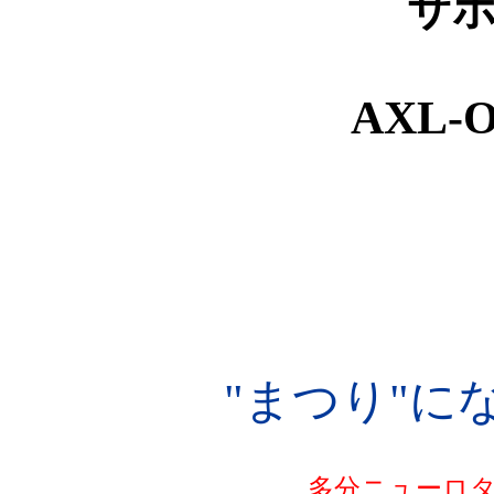
サ
AXL-
"まつり"に
多分ニューロ