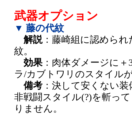
武器オプション
▼ 藤の代紋
解説
：藤崎組に認められ
紋。
効果
：肉体ダメージに＋3
ラ/カブトワリのスタイル
備考
：決して安くない装
非戦闘スタイル(?)を斬っ
りません。