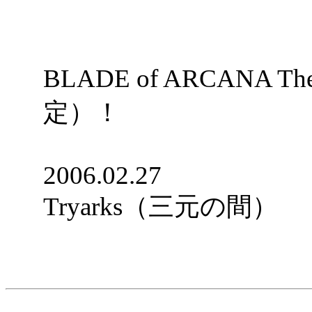
BLADE of ARCANA Th
定）！
2006.02.27
Tryarks（三元の間）