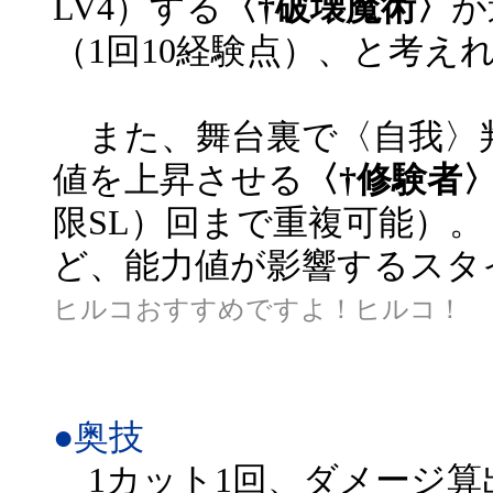
LV4）する
〈†破壊魔術〉
が
（1回10経験点）、と考え
また、舞台裏で〈自我〉判
値を上昇させる
〈†修験者
限SL）回まで重複可能）。
ど、能力値が影響するスタ
ヒルコおすすめですよ！ヒルコ！ 
●奥技
1カット1回、ダメージ算