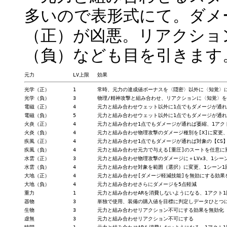
多いので表形式にて。ダメ
（正）が凶悪。リアクショ
（負）なども目を引きます
光学（正）	1	常時、元力の達成値ボーナスを〈隠密〉以外に〈知覚〉にも適用可能

光学（負）	3	物理/精神攻撃と組み合わせ、リアクションに〈知覚〉を強要

電磁（正）	4	元力と組み合わせウェット以外に1点でもダメージが通れば生命の制御判定・失敗で気絶、対象は単体※、1アクトLV回

電磁（負）	5	元力と組み合わせウェット以外に1点でもダメージが通れば[電子妨害（13＋LV）]、対象は単体※

火炎（正）	4	元力と組み合わせ1点でもダメージが通れば萎縮、1アクトLV回

火炎（負）	4	元力と組み合わせ物理攻撃のダメージ種別を[X]に変更、1アクトLV回

疾風（正）	4	元力と組み合わせ1点でもダメージが通れば対象の【CS】を0に変更、1アクトLV回

疾風（負）	4	元力と組み合わせ元力で与える[重圧]のスートを任意に変更

水雲（正）	3	元力と組み合わせ物理攻撃のダメージに＋LVx3、1シーン1回

水雲（負）	4	元力と組み合わせ対象を範囲（選択）に変更、1シーン1回

大地（正）	4	元力と組み合わせ[ダメージ軽減技能]を無効にする効果を無効化、1アクト1回

大地（負）	4	元力と組み合わせさらにダメージを5点軽減

重力		1	元力と組み合わせARを消費しないようになる、1アクト1回

器物		3	単独で使用、装備の購入値を目標に判定しデータひとつに＋LV、1アクト1回

生物		3	元力と組み合わせリアクション不可にする効果を無効化

虚無		3	元力と組み合わせリアクション不可にする
