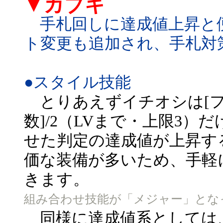
▼カブキ
手札回しに達成値上昇と
ト変更も追加され、手札対
●スタイル技能
とりあえずイチオシは[フ
数]/2（LVまで・上限3
せた判定の達成値が上昇す
価な装備が多いため、手軽
きます。
組み合わせ技能が「メジャー」とな
同様に達成値系としては