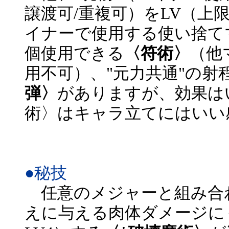
譲渡可/重複可）をLV（上
イナーで使用する使い捨てマ
個使用できる
〈符術〉
（他
用不可）、"元力共通"の射
弾〉
がありますが、効果は
術〉はキャラ立てにはいい
●秘技
任意のメジャーと組み合
えに与える肉体ダメージに＋[